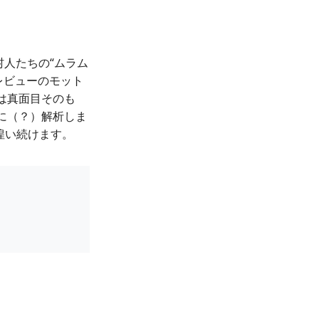
人たちの“ムラム
 レビューのモット
は真面目そのも
に（？）解析しま
彷徨い続けます。