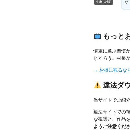
ゃ
中出し村長
もっと
慎重に選ぶ習慣
じゃろう。村長
→ お得に観るな
違法ダ
当サイトでご紹
違法サイトでの
な視聴と、作品
ようご注意くだ