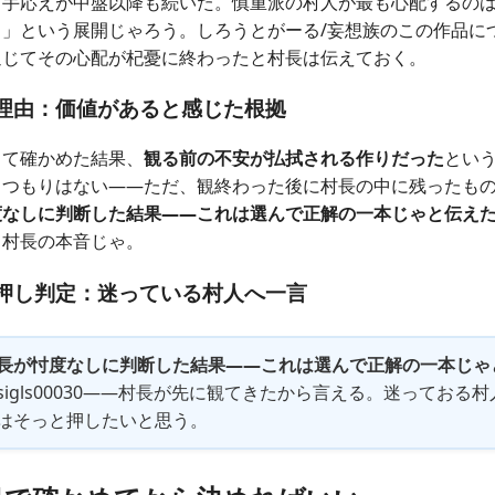
う手応えが中盤以降も続いた。慎重派の村人が最も心配するの
」という展開じゃろう。しろうとがーる/妄想族のこの作品につ
通じてその心配が杞憂に終わったと村長は伝えておく。
い理由：価値があると感じた根拠
って確かめた結果、
観る前の不安が払拭される作りだった
とい
るつもりはない——ただ、観終わった後に村長の中に残ったも
度なしに判断した結果——これは選んで正解の一本じゃと伝え
、村長の本音じゃ。
中押し判定：迷っている村人へ一言
長が忖度なしに判断した結果——これは選んで正解の一本じゃ
sigls00030——村長が先に観てきたから言える。迷っておる
はそっと押したいと思う。