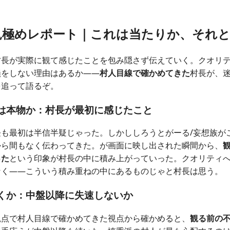
見極めレポート｜これは当たりか、それと
村長が実際に観て感じたことを包み隠さず伝えていく。クオリ
損をしない理由はあるか——
村人目線で確かめてきた
村長が、
を追って語るぞ。
ィは本物か：村長が最初に感じたこと
長も最初は半信半疑じゃった。しかししろうとがーる/妄想族が
から間もなく伝わってきた。
が画面に映し出された瞬間から、
った
という印象が村長の中に積み上がっていった。クオリティ
なく——こういう積み重ねの中にあるものじゃと村長は思う。
続くか：中盤以降に失速しないか
観点で村人目線で確かめてきた視点から確かめると、
観る前の