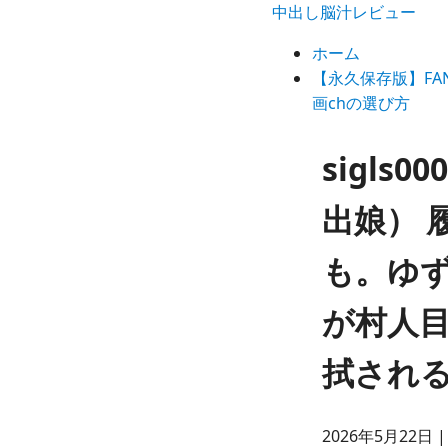
中出し脳汁レビュー
ホーム
【永久保存版】F
画chの選び方
sigl
出娘） 
も。ゆず
が村人
拭され
2026年5月22日 