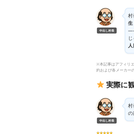
村
生
—
中出し村長
じ
人
※本記事はアフィリエ
約および各メーカー
実際に
村
の
中出し村長