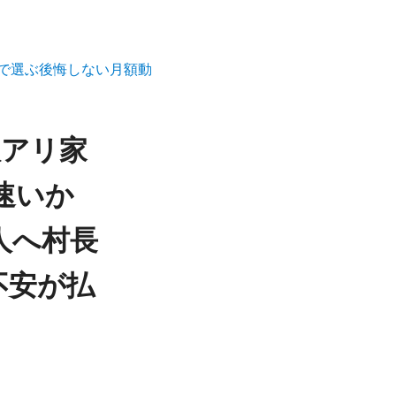
」で選ぶ後悔しない月額動
訳アリ家
速いか
人へ村長
不安が払