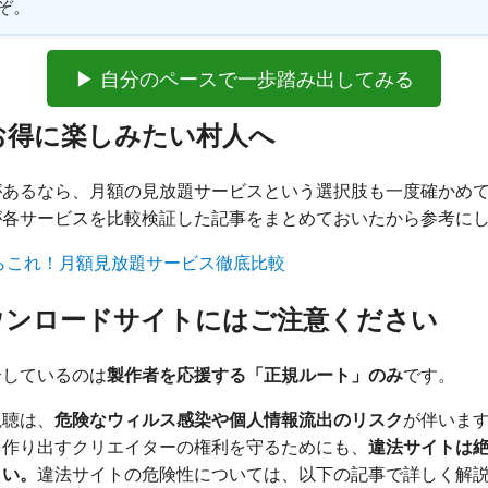
ぞ。
▶ 自分のペースで一歩踏み出してみる
お得に楽しみたい村人へ
があるなら、月額の見放題サービスという選択肢も一度確かめ
が各サービスを比較検証した記事をまとめておいたから参考に
らこれ！月額見放題サービス徹底比較
ウンロードサイトにはご注意ください
介しているのは
製作者を応援する「正規ルート」のみ
です。
視聴は、
危険なウィルス感染や個人情報流出のリスク
が伴いま
を作り出すクリエイターの権利を守るためにも、
違法サイトは
さい。
違法サイトの危険性については、以下の記事で詳しく解