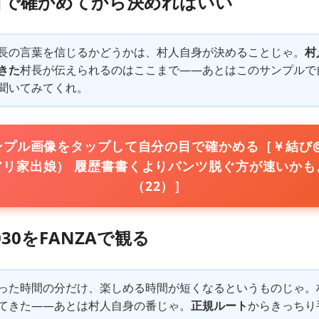
目で確かめてから決めればいい
長の言葉を信じるかどうかは、村人自身が決めることじゃ。
村
きた
村長が伝えられるのはここまで——あとはこのサンプルで
聞いてみてくれ。
プル画像をタップして自分の目で確かめる［￥結び
アリ家出娘） 履歴書書くよりパンツ脱ぐ方が速いかも
（22）］
0030をFANZAで観る
った時間の分だけ、楽しめる時間が短くなるというものじゃ。
てきた——あとは村人自身の番じゃ。
正規ルート
からきっちり