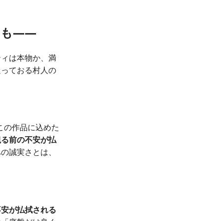
も——
ティは本物か、満
迷っておる村人の
この作品に込めた
観る前の不安が払
への誠実さとは、
不安が払拭される