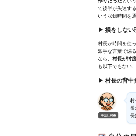
作りだった
とい
て後半が失速する
いう収録時間を
▶ 損をしな
村長が時間を使
派手な言葉で煽
なら、
村長が忖
も以下でもない
▶ 村長の背
村
番
長
中出し村長