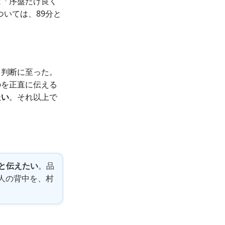
は「序盤だけ良く
いては、89分と
う判断に至った。
のを正直に伝える
たい
。それ以上で
と伝えたい
。品
村人の背中を、村