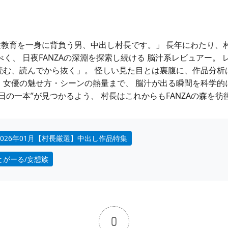
教育を一身に背負う男、中出し村長です。」 長年にわたり、村
べく、 日夜FANZAの深淵を探索し続ける 脳汁系レビュアー。
読む、読んでから抜く」。 怪しい見た目とは裏腹に、作品分析
・女優の魅せ方・シーンの熱量まで、 脳汁が出る瞬間を科学的
今日の一本”が見つかるよう、 村長はこれからもFANZAの森を
2026年01月【村長厳選】中出し作品特集
とがーる/妄想族
0