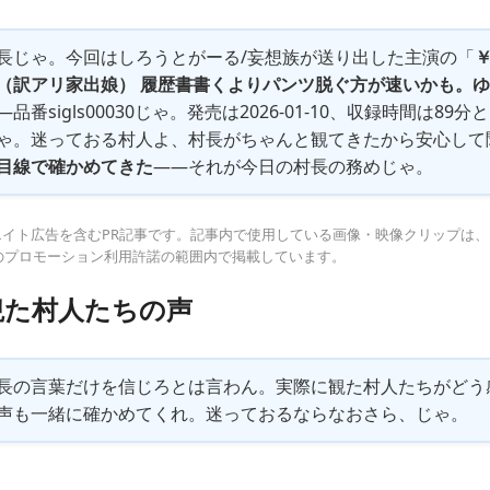
長じゃ。今回はしろうとがーる/妄想族が送り出した
主演の「
（訳アリ家出娘） 履歴書書くよりパンツ脱ぐ方が速いかも。ゆ
—品番sigls00030じゃ。発売は2026-01-10、収録時間は8
ゃ。迷っておる村人よ、村長がちゃんと観てきたから安心して
目線で確かめてきた
——それが今日の村長の務めじゃ。
イト広告を含むPR記事です。記事内で使用している画像・映像クリップは、F
のプロモーション利用許諾の範囲内で掲載しています。
観た村人たちの声
長の言葉だけを信じろとは言わん。実際に観た村人たちがどう
声も一緒に確かめてくれ。迷っておるならなおさら、じゃ。