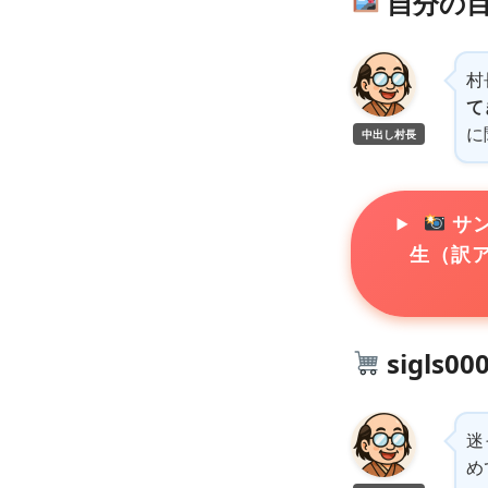
自分の
村
て
に
中出し村長
サン
生（訳
sigls0
迷
め