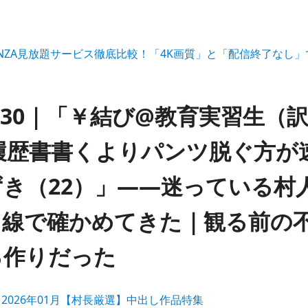
ANZA見放題サービス徹底比較！「4K画質」と「配信終了なし
s00030｜「￥結び@教育実習生（
履歴書書くよりパンツ脱ぐ方が
き（22）」——迷っている村
目線で確かめてきた｜観る前の
る作りだった
|
2026年01月【村長厳選】中出し作品特集