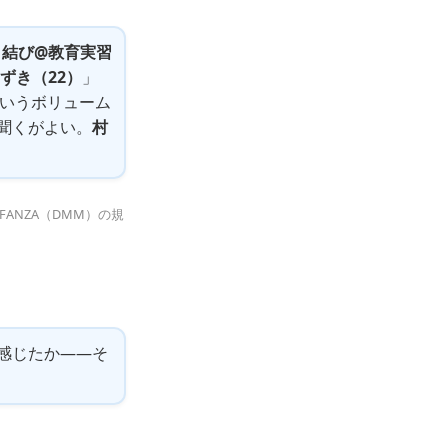
￥結び@教育実習
ずき（22）
」
9分というボリューム
聞くがよい。
村
ANZA（DMM）の規
感じたか——そ