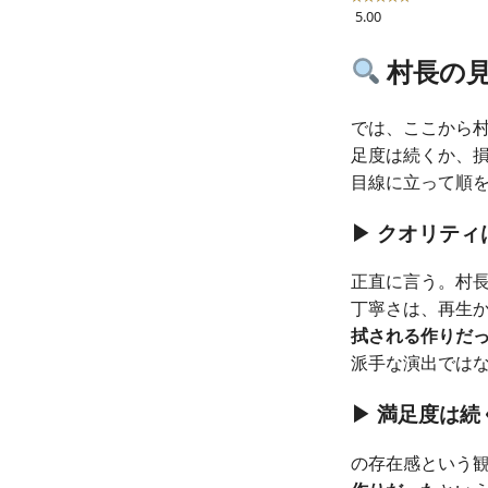
5.00
村長の
では、ここから
足度は続くか、
目線に立って順
▶ クオリテ
正直に言う。村
丁寧さは、再生
拭される作りだ
派手な演出では
▶ 満足度は
の存在感という