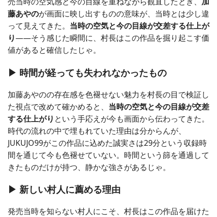
売当時の空気感と今の目線を重ねながら観直したとき、
加
藤あやの
が画面に映し出すものの意味が、当時とは少し違
って見えてきた。
当時の空気と今の目線が交差する仕上が
り
——そう感じた瞬間に、村長はこの作品を掘り起こす価
値があると確信したじゃ。
▶ 時間が経っても失われなかったもの
加藤あやのの存在感を色褪せない魅力を村長の目で検証し
た視点で改めて確かめると、
当時の空気と今の目線が交差
する仕上がり
という手応えが今も画面から伝わってきた。
時代の流れの中で埋もれていた理由は分からんが、
JUKUJO99がこの作品に込めた誠実さは29分という収録時
間を通じて今も色褪せていない。時間という篩を通過して
きたものだけが持つ、静かな強さがあるじゃ。
▶ 新しい村人に薦める理由
発売当時を知らない村人にこそ、村長はこの作品を届けた