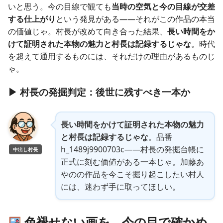
いと思う。今の目線で観ても
当時の空気と今の目線が交差
する仕上がり
という発見がある——それがこの作品の本当
の価値じゃ。村長が改めて向き合った結果、
長い時間をか
けて証明された本物の魅力と村長は記録するじゃな
。時代
を超えて通用するものには、それだけの理由があるものじ
ゃ。
▶ 村長の発掘判定：後世に残すべき一本か
長い時間をかけて証明された本物の魅力
と村長は記録するじゃな
。品番
h_1489j9900703c——村長の発掘台帳に
中出し村長
正式に刻む価値がある一本じゃ。加藤あ
やのの作品を今こそ掘り起こしたい村人
には、迷わず手に取ってほしい。
色褪せない画を、今の目で確かめ