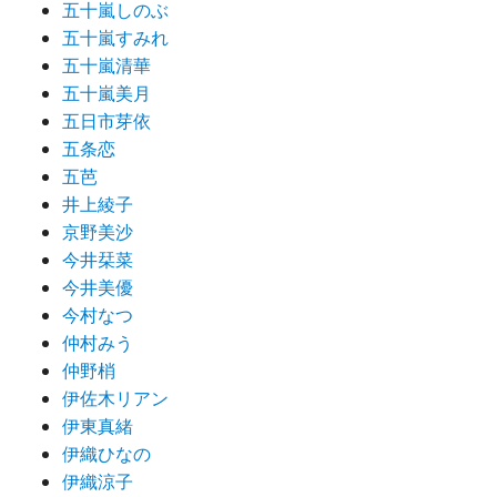
五十嵐しのぶ
五十嵐すみれ
五十嵐清華
五十嵐美月
五日市芽依
五条恋
五芭
井上綾子
京野美沙
今井栞菜
今井美優
今村なつ
仲村みう
仲野梢
伊佐木リアン
伊東真緒
伊織ひなの
伊織涼子