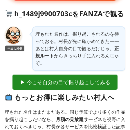
h_1489j9900703cをFANZAで観る
埋もれた名作は、掘り起こされるのを待
っておる。村長が先に確かめてきた——
あとは村人自身の目で観るだけじゃ。
正
中出し村長
規ルート
からきっちり手に入れるんじゃ
ぞ。
▶ 今こそ自分の目で掘り起こしてみる
もっとお得に楽しみたい村人へ
埋もれた名作はまだまだある。同じ予算でより多くの作品
を掘り起こしたいなら、
月額の見放題サービス
も視野に入
れておくべきじゃ。村長が各サービスを比較検証した記事