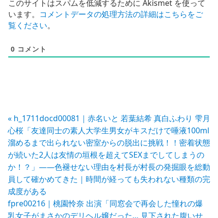
このサイトはスパムを低減するために Akismet を使って
います。
コメントデータの処理方法の詳細はこちらをご
覧ください
。
0
コメント
投
« h_1711docd00081｜赤名いと 若葉結希 真白ふわり 雫月
心桜「友達同士の素人大学生男女がキスだけで唾液100ml
稿
溜めるまで出られない密室からの脱出に挑戦！！密着状態
が続いた2人は友情の垣根を超えてSEXまでしてしまうの
ナ
か！？」——色褪せない理由を村長が村長の発掘眼を総動
ビ
員して確かめてきた｜時間が経っても失われない種類の完
成度がある
ゲ
fpre00216｜桃園怜奈 出演「同窓会で再会した憧れの爆
ー
乳女子がまさかのデリヘル嬢だった… 見下された腹いせ