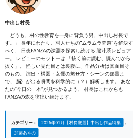
中出し村長
「どうも、村の性教育を一身に背負う男、中出し村長で
す。」 長年にわたり、村人たちの“ムラムラ問題”を解決す
べく、 日夜FANZAの深淵を探索し続ける 脳汁系レビュア
ー。 レビューのモットーは 「抜く前に読む、読んでから
抜く」。 怪しい見た目とは裏腹に、作品分析は真面目そ
のもの。 演出・構図・女優の魅せ方・シーンの熱量ま
で、 脳汁が出る瞬間を科学的に（？）解析します。 あな
たの“今日の一本”が見つかるよう、 村長はこれからも
FANZAの森を彷徨い続けます。
カテゴリー：
2026年01月【村長厳選】中出し作品特集
,
加藤あやの