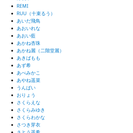
REMI
RUU（十束るう）
あいだ飛鳥
あおいれな
あおい藍
あかね杏珠
あかね麗（二階堂麗）
あきばもも
あず希
あべみかこ
あやね遥菜
うんぱい
おりょう
さくらえな
さくらみゆき
さくらわかな
さつき芽衣
さとう遥希