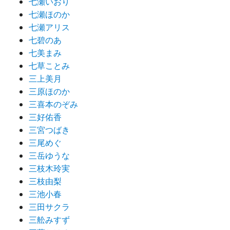
七瀬いおり
七瀬ほのか
七瀬アリス
七碧のあ
七美まみ
七草ことみ
三上美月
三原ほのか
三喜本のぞみ
三好佑香
三宮つばき
三尾めぐ
三岳ゆうな
三枝木玲実
三枝由梨
三池小春
三田サクラ
三舩みすず