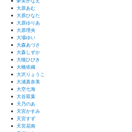
夢実かなえ
大原あむ
大原ひなた
大原ゆりあ
大原理央
大場ゆい
大森あづさ
大森しずか
大槻ひびき
大橋依織
大沢りょうこ
大浦真奈美
大空七海
大谷双葉
天乃のあ
天宮かすみ
天宮すず
天宮花南