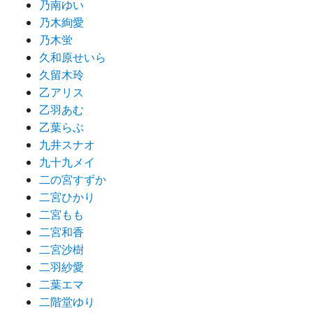
乃南ゆい
乃木絢愛
乃木蛍
久和原せいら
久留木玲
乙アリス
乙羽あむ
乙葉らぶ
九井スナオ
九十九メイ
二の宮すずか
二宮ひかり
二宮もも
二宮和香
二宮沙樹
二羽紗愛
二葉エマ
二階堂ゆり