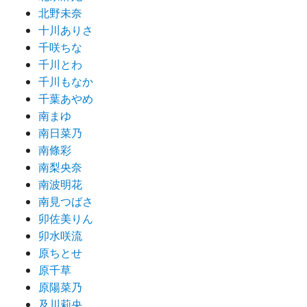
北野未奈
十川ありさ
千咲ちな
千川とわ
千川もなか
千葉あやめ
南まゆ
南日菜乃
南條彩
南梨央奈
南波明花
南見つばさ
卯佐美りん
卯水咲流
原ちとせ
原千草
原陽菜乃
及川莉央