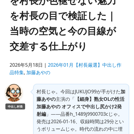
を村長が色褪せない魅力
を村長の目で検証した｜
当時の空気と今の目線が
交差する仕上がり
2026年5月18日 |
2026年01月【村長厳選】中出し作
品特集
,
加藤あやの
村長じゃ。今回はJUKUJO99が手がけた
加
藤あやの
主演の「
【細身】熟女OLの性活
加藤あやの オフィスで中出し尻かけ2発
中出し村長
射編
」——品番h_1489j9900703cじゃ。
発売は2026-01-16、収録時間は29分とい
うボリュームじゃ。時代の流れの中に埋