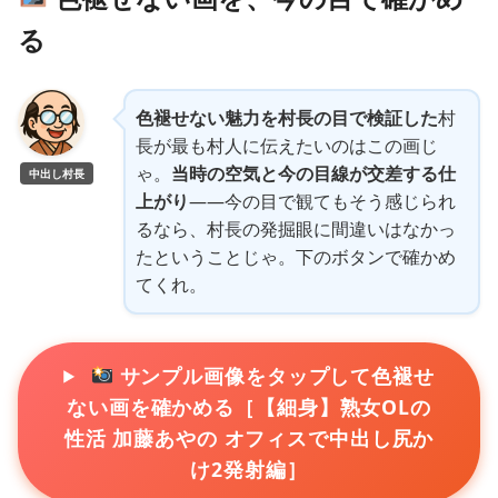
る
色褪せない魅力を村長の目で検証した
村
長が最も村人に伝えたいのはこの画じ
ゃ。
当時の空気と今の目線が交差する仕
中出し村長
上がり
——今の目で観てもそう感じられ
るなら、村長の発掘眼に間違いはなかっ
たということじゃ。下のボタンで確かめ
てくれ。
サンプル画像をタップして色褪せ
ない画を確かめる［【細身】熟女OLの
性活 加藤あやの オフィスで中出し尻か
け2発射編］