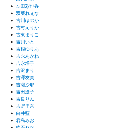
友田彩也香
双葉れぇな
古川ほのか
古村えりか
古東まりこ
吉川いと
吉根ゆりあ
吉永あかね
吉永塔子
吉沢まり
吉澤友貴
吉瀬沙耶
吉田遼子
吉良りん
吉野里奈
向井藍
君島みお
吹石れな