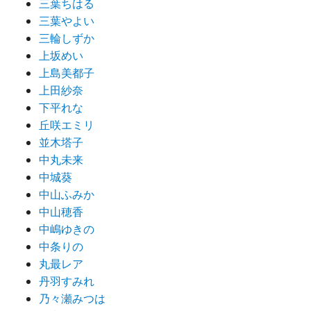
三葉ちはる
三葉やよい
三輪しずか
上坂めい
上島美都子
上田紗奈
下平れな
丘咲エミリ
並木塔子
中丸未来
中城葵
中山ふみか
中山穂香
中嶋ゆきの
中条りの
丸最レア
丹羽すみれ
乃々瀬みつは