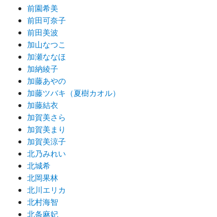
前園希美
前田可奈子
前田美波
加山なつこ
加瀬ななほ
加納綾子
加藤あやの
加藤ツバキ（夏樹カオル）
加藤結衣
加賀美さら
加賀美まり
加賀美涼子
北乃みれい
北城希
北岡果林
北川エリカ
北村海智
北条麻妃