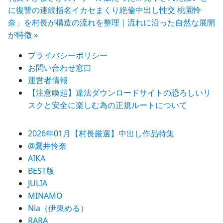
に復讐の連続指名イカセまくり絶倫中出し性交 桃園怜
シ
奈」を村長が構造の流れを整理｜流れに沿った自然な展開
ョ
が特徴 »
ン
プライバシーポリシー
お問い合わせ窓口
運営者情報
【注意喚起】違法ダウンロードサイトの恐ろしいリ
スクと安全に楽しむ為の正規ルートについて
2026年01月【村長厳選】中出し作品特集
@鷹井怜奈
AIKA
BEST版
JULIA
MINAMO
Nia（伊東める）
RARA