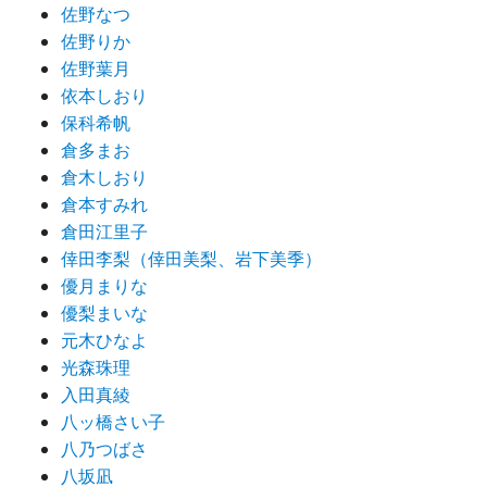
佐野なつ
佐野りか
佐野葉月
依本しおり
保科希帆
倉多まお
倉木しおり
倉本すみれ
倉田江里子
倖田李梨（倖田美梨、岩下美季）
優月まりな
優梨まいな
元木ひなよ
光森珠理
入田真綾
八ッ橋さい子
八乃つばさ
八坂凪