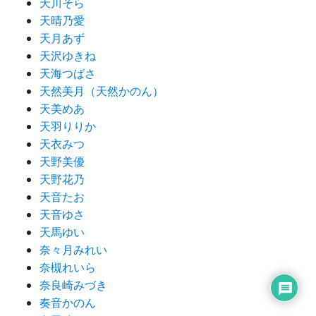
天川そら
天晴乃愛
天月あず
天沢ゆきね
天海つばさ
天然美月（天然かのん）
天美めあ
天羽りりか
天衣みつ
天野美優
天野花乃
天音たお
天音ゆさ
天馬ゆい
奈々月みれい
奈槻れいら
奈良崎みづき
奏音かのん