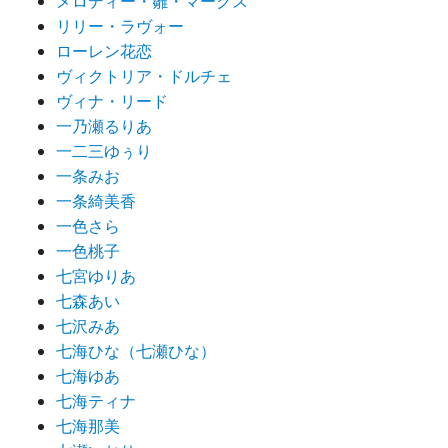
メロディー・雛・マークス
リリー・ラヴォー
ローレン花恋
ヴィクトリア・ドルチェ
ヴィナ・リード
一乃瀬るりあ
一二三ゆぅり
一条みお
一条綺美香
一色さら
一色桃子
七宮ゆりあ
七森あい
七沢みあ
七海ひな（七瀬ひな）
七海ゆあ
七海ティナ
七海那美