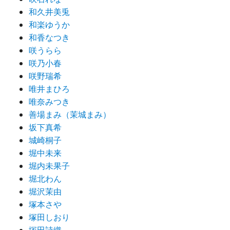
和久井美兎
和楽ゆうか
和香なつき
咲うらら
咲乃小春
咲野瑞希
唯井まひろ
唯奈みつき
善場まみ（茉城まみ）
坂下真希
城崎桐子
堀中未来
堀内未果子
堀北わん
堀沢茉由
塚本さや
塚田しおり
塚田詩織