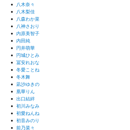
八木奈々
八木梨佳
八森わか菜
八神さおり
内原美智子
内田純
円井萌華
円城ひとみ
冨安れおな
冬愛ことね
冬木舞
凪沙ゆきの
凰華りん
出口結絆
初川みなみ
初愛ねんね
初音みのり
前乃菜々