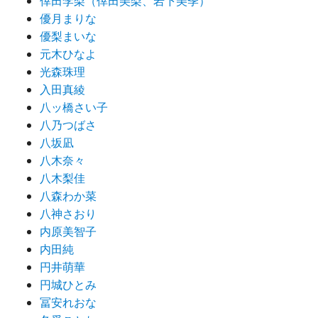
倖田李梨（倖田美梨、岩下美季）
優月まりな
優梨まいな
元木ひなよ
光森珠理
入田真綾
八ッ橋さい子
八乃つばさ
八坂凪
八木奈々
八木梨佳
八森わか菜
八神さおり
内原美智子
内田純
円井萌華
円城ひとみ
冨安れおな