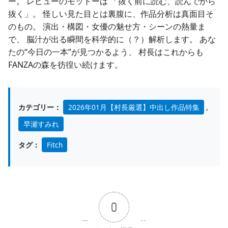
ー。 レビューのモットーは 「抜く前に読む、読んでから
抜く」。 怪しい見た目とは裏腹に、作品分析は真面目そ
のもの。 演出・構図・女優の魅せ方・シーンの熱量ま
で、 脳汁が出る瞬間を科学的に（？）解析します。 あな
たの“今日の一本”が見つかるよう、 村長はこれからも
FANZAの森を彷徨い続けます。
カテゴリー：
2026年01月【村長厳選】中出し作品特集
,
早瀬すみれ
タグ：
Fitch
0