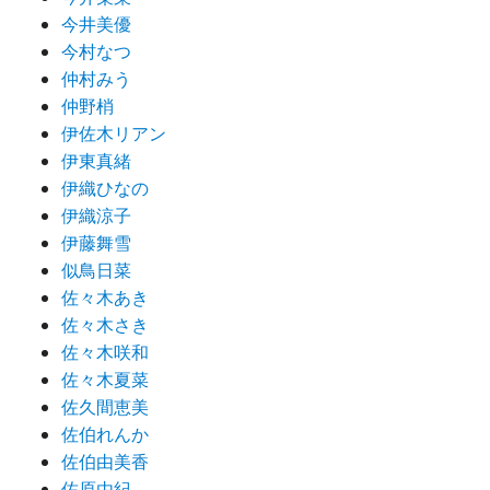
今井美優
今村なつ
仲村みう
仲野梢
伊佐木リアン
伊東真緒
伊織ひなの
伊織涼子
伊藤舞雪
似鳥日菜
佐々木あき
佐々木さき
佐々木咲和
佐々木夏菜
佐久間恵美
佐伯れんか
佐伯由美香
佐原由紀