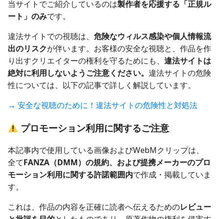
当サイトでご紹介しているのは
製作者を応援する「正規ル
ート」のみ
です。
違法サイトでの視聴は、
危険なウィルス感染や個人情報流
出のリスク
が伴います。お客様の安全な視聴と、作品を作
り出すクリエイターの権利を守るためにも、
違法サイトは
絶対に利用しないようご注意ください。
違法サイトの危険
性については、以下の記事で詳しく解説しています。
→ 安全な視聴のために！違法サイトの危険性と対処法
プロモーション利用に関するご注意
本記事内で使用している画像およびWebMクリップは、
全て
FANZA（DMM）の規約、および提携メーカーのプロ
モーション利用に関する許諾範囲内
で作成・掲載していま
す。
これは、作品の内容を正確に読者へ伝えるための
レビュー
と批評を目的
としたものであり、原著作物の権利を侵害す