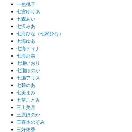
一色桃子
七宮ゆりあ
七森あい
七沢みあ
七海ひな（七瀬ひな）
七海ゆあ
七海ティナ
七海那美
七瀬いおり
七瀬ほのか
七瀬アリス
七碧のあ
七美まみ
七草ことみ
三上美月
三原ほのか
三喜本のぞみ
三好佑香