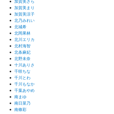
加賀美さら
加賀美まり
加賀美涼子
北乃みれい
北城希
北岡果林
北川エリカ
北村海智
北条麻妃
北野未奈
十川ありさ
千咲ちな
千川とわ
千川もなか
千葉あやめ
南まゆ
南日菜乃
南條彩