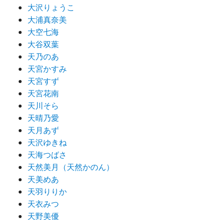
大沢りょうこ
大浦真奈美
大空七海
大谷双葉
天乃のあ
天宮かすみ
天宮すず
天宮花南
天川そら
天晴乃愛
天月あず
天沢ゆきね
天海つばさ
天然美月（天然かのん）
天美めあ
天羽りりか
天衣みつ
天野美優