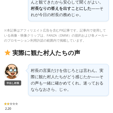
んと観てきたから安心して聞くがよい。
村長なりの答えを出すことにした
——そ
れが今日の村長の務めじゃ。
※本記事はアフィリエイト広告を含むPR記事です。記事内で使用して
いる画像・映像クリップは、FANZA（DMM）の規約および各メーカー
のプロモーション利用許諾の範囲内で掲載しています。
実際に観た村人たちの声
村長の言葉だけを信じろとは言わん。実
際に観た村人たちがどう感じたか——そ
の声も一緒に確かめてくれ。迷っておる
中出し村長
ならなおさら、じゃ。
2.20