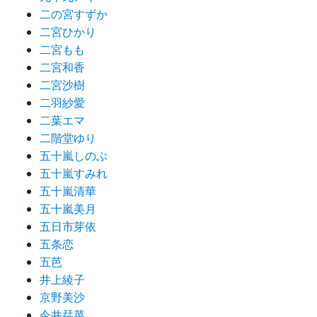
二の宮すずか
二宮ひかり
二宮もも
二宮和香
二宮沙樹
二羽紗愛
二葉エマ
二階堂ゆり
五十嵐しのぶ
五十嵐すみれ
五十嵐清華
五十嵐美月
五日市芽依
五条恋
五芭
井上綾子
京野美沙
今井栞菜