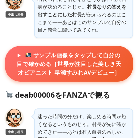
身が決めることじゃ。
村長なりの答えを
出すことにした
村長が伝えられるのはこ
中出し村長
こまで——あとはこのサンプルで自分の
目と感覚に聞いてみてくれ。
サンプル画像をタップして自分の
目で確かめる［世界が注目した美しき天
才ピアニスト 早瀬すみれAVデビュー］
deab00006をFANZAで観る
迷った時間の分だけ、楽しめる時間が短
くなるというものじゃ。村長が先に確か
めてきた——あとは村人自身の番じゃ。
中出し村長