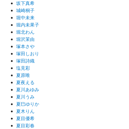
坂下真希
城崎桐子
堀中未来
堀内未果子
堀北わん
堀沢茉由
塚本さや
塚田しおり
塚田詩織
塩見彩
夏原唯
夏夜える
夏川あゆみ
夏川うみ
夏巳ゆりか
夏木りん
夏目優希
夏目彩春