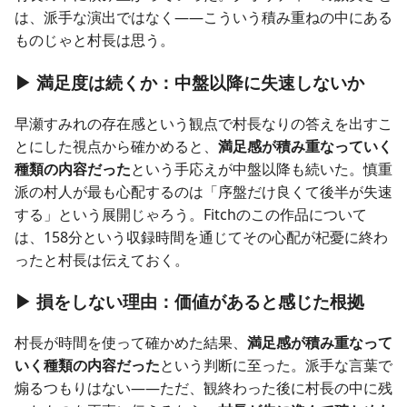
は、派手な演出ではなく——こういう積み重ねの中にある
ものじゃと村長は思う。
▶ 満足度は続くか：中盤以降に失速しないか
早瀬すみれの存在感という観点で村長なりの答えを出すこ
とにした視点から確かめると、
満足感が積み重なっていく
種類の内容だった
という手応えが中盤以降も続いた。慎重
派の村人が最も心配するのは「序盤だけ良くて後半が失速
する」という展開じゃろう。Fitchのこの作品について
は、158分という収録時間を通じてその心配が杞憂に終わ
ったと村長は伝えておく。
▶ 損をしない理由：価値があると感じた根拠
村長が時間を使って確かめた結果、
満足感が積み重なって
いく種類の内容だった
という判断に至った。派手な言葉で
煽るつもりはない——ただ、観終わった後に村長の中に残