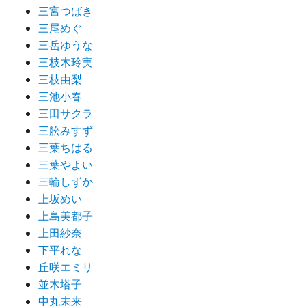
三宮つばき
三尾めぐ
三岳ゆうな
三枝木玲実
三枝由梨
三池小春
三田サクラ
三舩みすず
三葉ちはる
三葉やよい
三輪しずか
上坂めい
上島美都子
上田紗奈
下平れな
丘咲エミリ
並木塔子
中丸未来