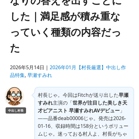
なりの答えを出すことに
した｜満足感が積み重な
っていく種類の内容だっ
た
2026年5月14日 |
2026年01月【村長厳選】中出し作
品特集
,
早瀬すみれ
村長じゃ。今回はFitchが送り出した
早瀬
すみれ
主演の「
世界が注目した美しき天
才ピアニスト 早瀬すみれAVデビュー
」
中出し村長
——品番deab00006じゃ。発売は2026-
01-16、収録時間は158分というボリュー
ムじゃ。迷っておる村人よ、村長がちゃ