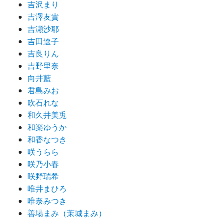
吉沢まり
吉澤友貴
吉瀬沙耶
吉田遼子
吉良りん
吉野里奈
向井藍
君島みお
吹石れな
和久井美兎
和楽ゆうか
和香なつき
咲うらら
咲乃小春
咲野瑞希
唯井まひろ
唯奈みつき
善場まみ（茉城まみ）