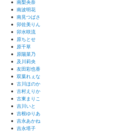
南梨央奈
南波明花
南見つばさ
卯佐美りん
卯水咲流
原ちとせ
原千草
原陽菜乃
及川莉央
友田彩也香
双葉れぇな
古川ほのか
古村えりか
古東まりこ
吉川いと
吉根ゆりあ
吉永あかね
吉永塔子