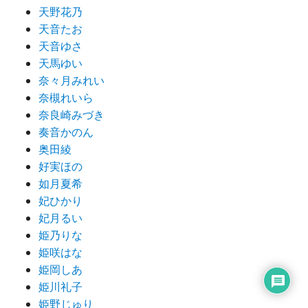
天野花乃
天音たお
天音ゆさ
天馬ゆい
奈々月みれい
奈槻れいら
奈良崎みづき
奏音かのん
奥田綾
好実ほの
如月夏希
妃ひかり
妃月るい
姫乃りな
姫咲はな
姫岡しあ
姫川礼子
姫野じゅり