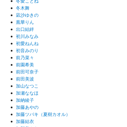
冬愛ことね
冬木舞
凪沙ゆきの
凰華りん
出口結絆
初川みなみ
初愛ねんね
初音みのり
前乃菜々
前園希美
前田可奈子
前田美波
加山なつこ
加瀬ななほ
加納綾子
加藤あやの
加藤ツバキ（夏樹カオル）
加藤結衣