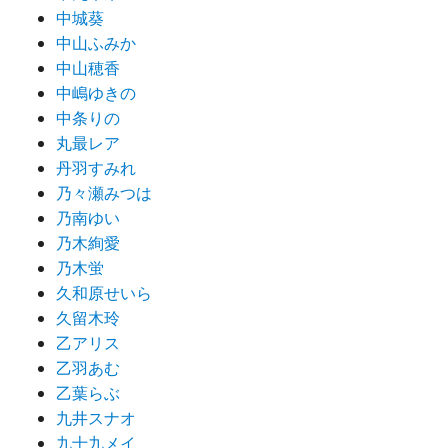
中城葵
中山ふみか
中山穂香
中嶋ゆきの
中条りの
丸最レア
丹羽すみれ
乃々瀬みつは
乃南ゆい
乃木絢愛
乃木蛍
久和原せいら
久留木玲
乙アリス
乙羽あむ
乙葉らぶ
九井スナオ
九十九メイ