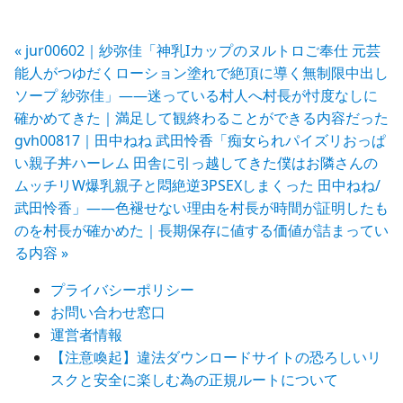
投
« jur00602｜紗弥佳「神乳Iカップのヌルトロご奉仕 元芸
能人がつゆだくローション塗れで絶頂に導く無制限中出し
稿
ソープ 紗弥佳」——迷っている村人へ村長が忖度なしに
確かめてきた｜満足して観終わることができる内容だった
ナ
gvh00817｜田中ねね 武田怜香「痴女られパイズリおっぱ
ビ
い親子丼ハーレム 田舎に引っ越してきた僕はお隣さんの
ムッチリW爆乳親子と悶絶逆3PSEXしまくった 田中ねね/
ゲ
武田怜香」——色褪せない理由を村長が時間が証明したも
ー
のを村長が確かめた｜長期保存に値する価値が詰まってい
る内容 »
シ
ョ
プライバシーポリシー
お問い合わせ窓口
ン
運営者情報
【注意喚起】違法ダウンロードサイトの恐ろしいリ
スクと安全に楽しむ為の正規ルートについて