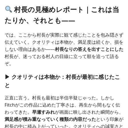
村長の見極めレポート｜これは当
たりか、それとも——
では、ここから村長が実際に観て感じたことを包み隠さず
伝えていく。クオリティは本物か、満足度は続くか、損を
しない理由はあるか——
村長なりの答えを出すことにした
村長が、迷っておる村人の目線に立って順を追って語る
ぞ。
▶ クオリティは本物か：村長が最初に感じたこ
と
正直に言う。村長も最初は半信半疑じゃった。しかし
Fitchがこの作品に込めた丁寧さは、再生から間もなく伝
わってきた。
早瀬すみれ
が画面に映し出された瞬間から、
満足感が積み重なっていく種類の内容だった
という印象が
村長の中に積み上がっていった。クオリティへの誠実さと