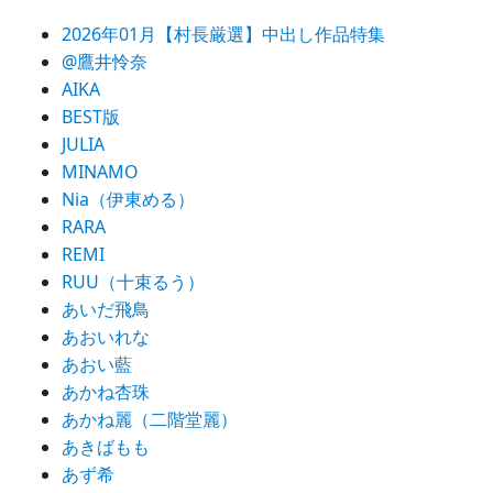
2026年01月【村長厳選】中出し作品特集
@鷹井怜奈
AIKA
BEST版
JULIA
MINAMO
Nia（伊東める）
RARA
REMI
RUU（十束るう）
あいだ飛鳥
あおいれな
あおい藍
あかね杏珠
あかね麗（二階堂麗）
あきばもも
あず希