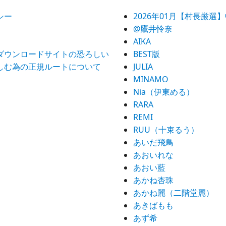
シー
2026年01月【村長厳選
@鷹井怜奈
AIKA
ダウンロードサイトの恐ろしい
BEST版
しむ為の正規ルートについて
JULIA
MINAMO
Nia（伊東める）
RARA
REMI
RUU（十束るう）
あいだ飛鳥
あおいれな
あおい藍
あかね杏珠
あかね麗（二階堂麗）
あきばもも
あず希