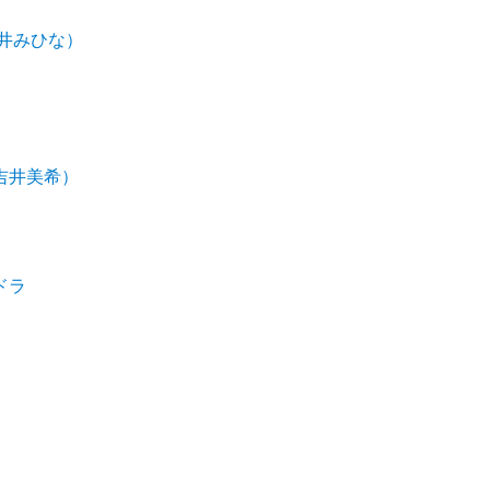
井みひな）
吉井美希）
ドラ