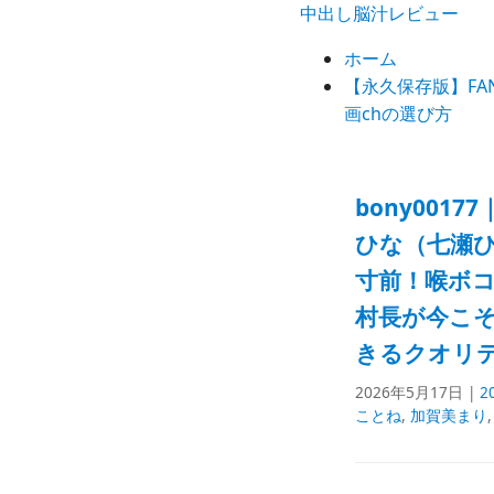
中出し脳汁レビュー
ホーム
【永久保存版】F
画chの選び方
bony001
ひな（七瀬ひ
寸前！喉ボコ
村長が今こ
きるクオリ
2026年5月17日 |
2
ことね
,
加賀美まり