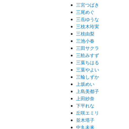
三宮つばき
三尾めぐ
三岳ゆうな
三枝木玲実
三枝由梨
三池小春
三田サクラ
三舩みすず
三葉ちはる
三葉やよい
三輪しずか
上坂めい
上島美都子
上田紗奈
下平れな
丘咲エミリ
並木塔子
中丸未来