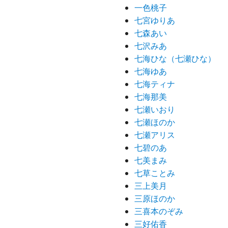
一色桃子
七宮ゆりあ
七森あい
七沢みあ
七海ひな（七瀬ひな）
七海ゆあ
七海ティナ
七海那美
七瀬いおり
七瀬ほのか
七瀬アリス
七碧のあ
七美まみ
七草ことみ
三上美月
三原ほのか
三喜本のぞみ
三好佑香