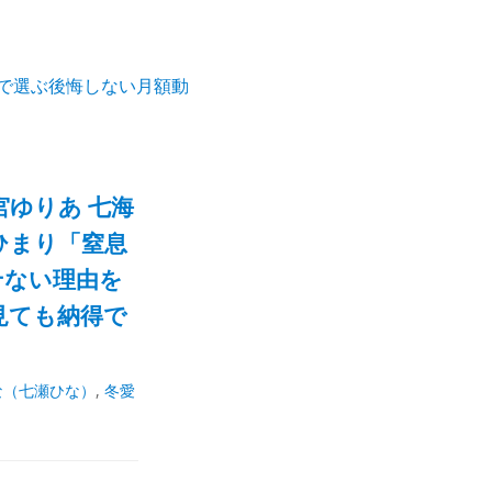
」で選ぶ後悔しない月額動
七宮ゆりあ 七海
川ひまり「窒息
せない理由を
見ても納得で
な（七瀬ひな）
,
冬愛