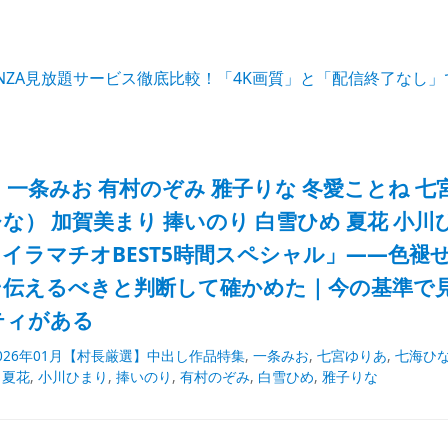
ANZA見放題サービス徹底比較！「4K画質」と「配信終了なし
77｜一条みお 有村のぞみ 雅子りな 冬愛ことね 
な） 加賀美まり 捧いのり 白雪ひめ 夏花 小
イラマチオBEST5時間スペシャル」——色褪
そ伝えるべきと判断して確かめた｜今の基準で
ティがある
026年01月【村長厳選】中出し作品特集
,
一条みお
,
七宮ゆりあ
,
七海ひ
,
夏花
,
小川ひまり
,
捧いのり
,
有村のぞみ
,
白雪ひめ
,
雅子りな