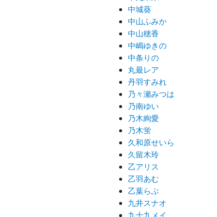
中城葵
中山ふみか
中山穂香
中嶋ゆきの
中条りの
丸最レア
丹羽すみれ
乃々瀬みつは
乃南ゆい
乃木絢愛
乃木蛍
久和原せいら
久留木玲
乙アリス
乙羽あむ
乙葉らぶ
九井スナオ
九十九メイ